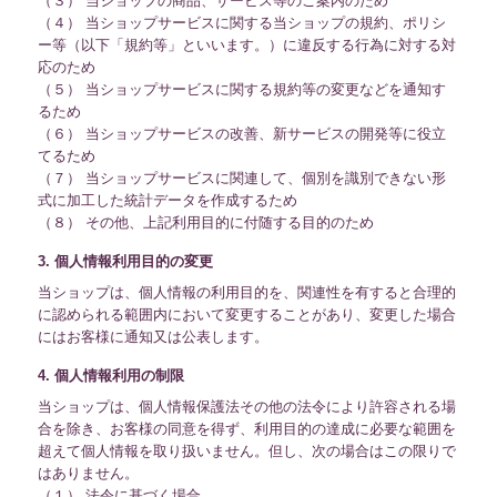
（３） 当ショップの商品、サービス等のご案内のため
（４） 当ショップサービスに関する当ショップの規約、ポリシ
ー等（以下「規約等」といいます。）に違反する行為に対する対
応のため
（５） 当ショップサービスに関する規約等の変更などを通知す
るため
（６） 当ショップサービスの改善、新サービスの開発等に役立
てるため
（７） 当ショップサービスに関連して、個別を識別できない形
式に加工した統計データを作成するため
（８） その他、上記利用目的に付随する目的のため
3. 個人情報利用目的の変更
当ショップは、個人情報の利用目的を、関連性を有すると合理的
に認められる範囲内において変更することがあり、変更した場合
にはお客様に通知又は公表します。
4. 個人情報利用の制限
当ショップは、個人情報保護法その他の法令により許容される場
合を除き、お客様の同意を得ず、利用目的の達成に必要な範囲を
超えて個人情報を取り扱いません。但し、次の場合はこの限りで
はありません。
（１） 法令に基づく場合