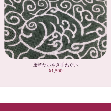
唐草たいやき手ぬぐい
¥1,500